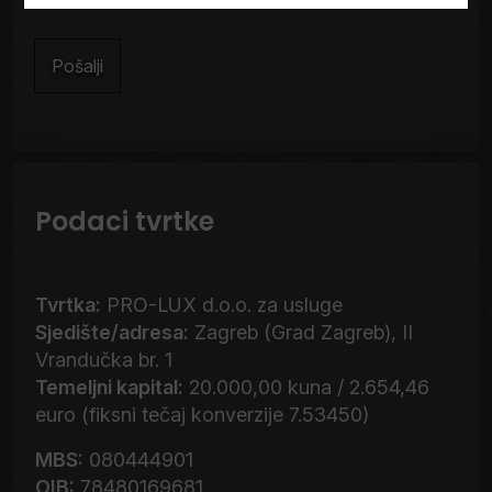
korištenja
Podaci tvrtke
Tvrtka:
PRO-LUX d.o.o. za usluge
Sjedište/adresa:
Zagreb (Grad Zagreb), II
Vrandučka br. 1
Temeljni kapital:
20.000,00 kuna / 2.654,46
euro (fiksni tečaj konverzije 7.53450)
MBS:
080444901
OIB:
78480169681