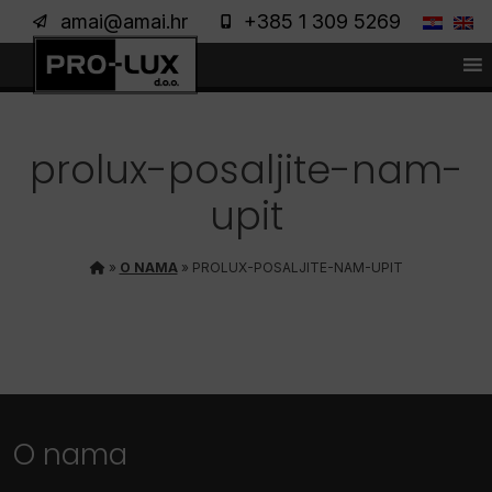
amai@amai.hr
+385 1 309 5269
prolux-posaljite-nam-
upit
»
O NAMA
»
PROLUX-POSALJITE-NAM-UPIT
O nama