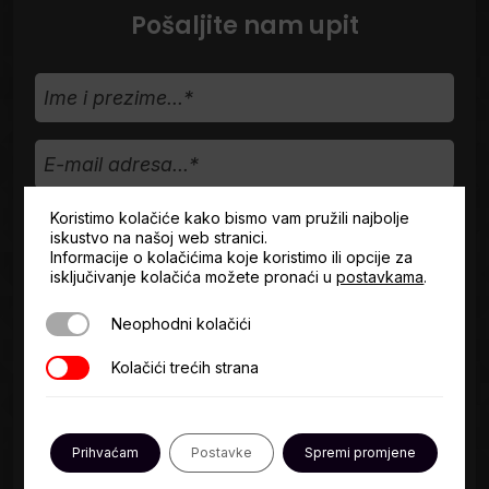
Pošaljite nam upit
Ime
i
prezime...
E-
mail
adresa...
Telefon
Koristimo kolačiće kako bismo vam pružili najbolje
iskustvo na našoj web stranici.
Informacije o kolačićima koje koristimo ili opcije za
isključivanje kolačića možete pronaći u
postavkama
.
Vrsta
upita
Neophodni kolačići
Neophodni kolačići
Opišite
Kolačići trećih strana
Kolačići trećih strana
svoje
potrebe...*
Prihvaćam
Postavke
Spremi promjene
Uvjeti
Slažem se s
Uvjetima korištenja*
.