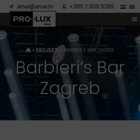
amai@amai.hr
+385 1 309 5269
»
PROJEKTI
»
BARBIERI’S BAR ZAGREB
Barbieri’s Bar
Zagreb