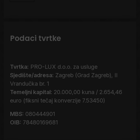
Podaci tvrtke
Tvrtka:
PRO-LUX d.o.o. za usluge
Sjedište/adresa:
Zagreb (Grad Zagreb), II
Vrandučka br. 1
Temeljni kapital:
20.000,00 kuna / 2.654,46
euro (fiksni tečaj konverzije 7.53450)
MBS:
080444901
OIB:
78480169681