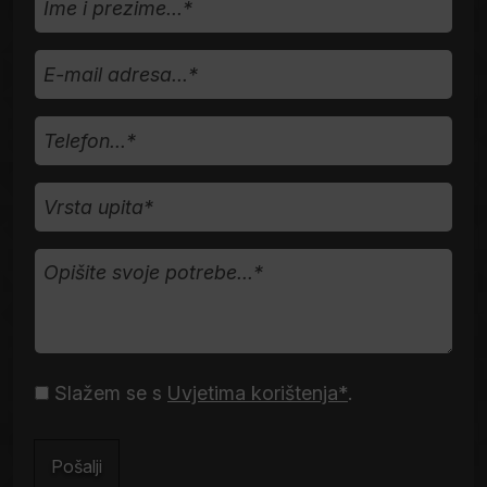
i
prezime...
E-
mail
adresa...
Telefon
Vrsta
upita
Opišite
svoje
potrebe...*
Uvjeti
Slažem se s
Uvjetima korištenja*
.
korištenja