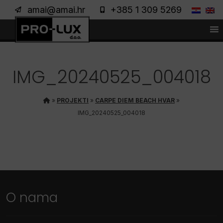
amai@amai.hr
+385 1 309 5269
IMG_20240525_004018
»
PROJEKTI
»
CARPE DIEM BEACH HVAR
»
IMG_20240525_004018
O nama