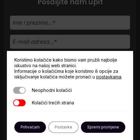
Pošaljite nam upit
Ime
i
prezime...
E-
mail
adresa...
Telefon
Koristimo kolačiće kako bismo vam pružili najbolje
iskustvo na našoj web stranici.
Informacije o kolačićima koje koristimo ili opcije za
Vrsta
isključivanje kolačića možete pronaći u
postavkama
.
upita
Neophodni kolačići
Neophodni kolačići
Opišite
Kolačići trećih strana
Kolačići trećih strana
svoje
potrebe...*
Prihvaćam
Postavke
Spremi promjene
Uvjeti
Slažem se s
Uvjetima korištenja*
.