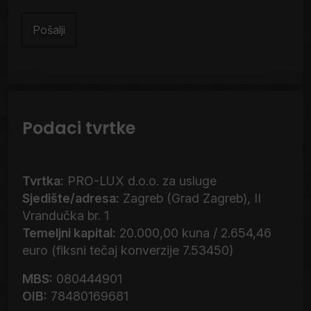
korištenja
Podaci tvrtke
Tvrtka:
PRO-LUX d.o.o. za usluge
Sjedište/adresa:
Zagreb (Grad Zagreb), II
Vrandučka br. 1
Temeljni kapital:
20.000,00 kuna / 2.654,46
euro (fiksni tečaj konverzije 7.53450)
MBS:
080444901
OIB:
78480169681