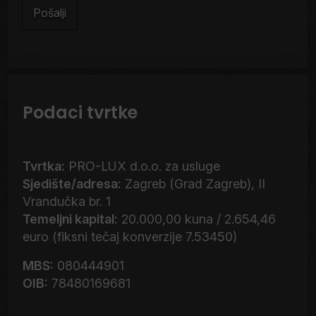
Podaci tvrtke
Tvrtka:
PRO-LUX d.o.o. za usluge
Sjedište/adresa:
Zagreb (Grad Zagreb), II
Vrandučka br. 1
Temeljni kapital:
20.000,00 kuna / 2.654,46
euro (fiksni tečaj konverzije 7.53450)
MBS:
080444901
OIB:
78480169681