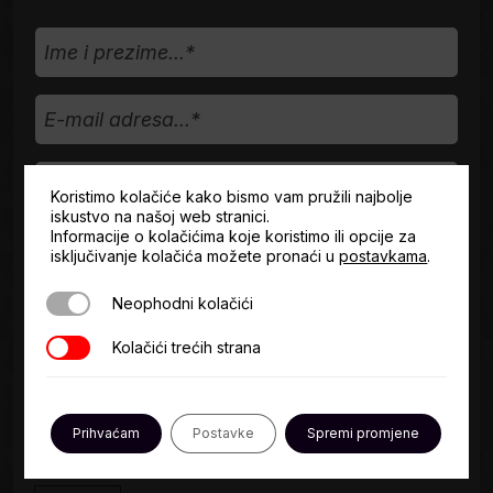
Ime
i
prezime...
E-
mail
adresa...
Telefon
Koristimo kolačiće kako bismo vam pružili najbolje
iskustvo na našoj web stranici.
Informacije o kolačićima koje koristimo ili opcije za
Vrsta
isključivanje kolačića možete pronaći u
postavkama
.
upita
Neophodni kolačići
Neophodni kolačići
Opišite
svoje
Kolačići trećih strana
Kolačići trećih strana
potrebe...*
Prihvaćam
Postavke
Spremi promjene
Uvjeti
Slažem se s
Uvjetima korištenja*
.
korištenja