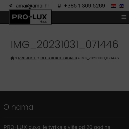
amai@amai.hr
+385 1 309 5269
IMG_20231031_071446
»
PROJEKTI
»
CLUB ROKO ZAGREB
»
IMG_20231031_071446
O nama
PRO-LUX d.o.o. je tvrtka s više od 20 godina